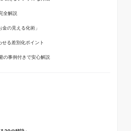
完全解説
お金の見える化術」
わせる差別化ポイント
避の事例付きで安心解説
る20の秘訣』