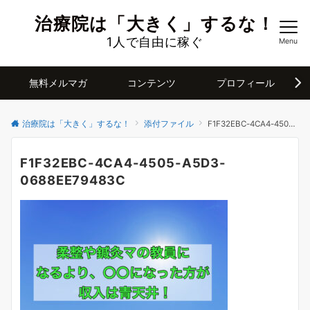
治療院は「大きく」するな！
1人で自由に稼ぐ
Menu
無料メルマガ
コンテンツ
プロフィール
治療院は「大きく」するな！
添付ファイル
F1F32EBC-4CA4-4505-A5D3-0688EE79483C
F1F32EBC-4CA4-4505-A5D3-
0688EE79483C