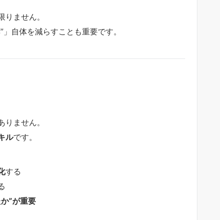
限りません。
”」自体を減らすことも重要です。
ありません。
キル
です。
化
する
る
たか”が重要