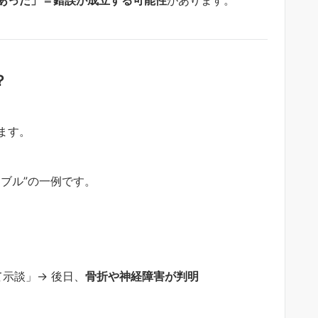
あった」＝錯誤が成立する可能性
があります。
？
ます。
ブル”の一例です。
て示談」→ 後日、
骨折や神経障害が判明