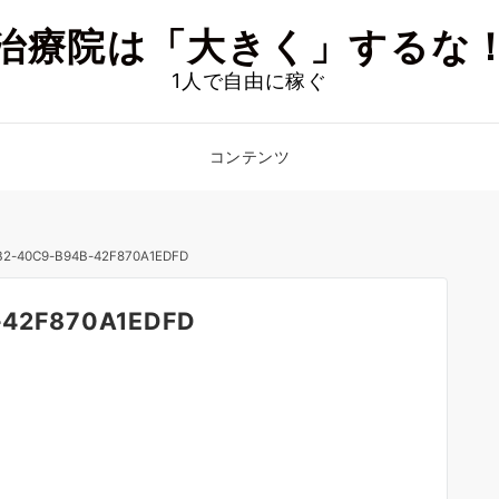
治療院は「大きく」するな
1人で自由に稼ぐ
コンテンツ
B2-40C9-B94B-42F870A1EDFD
-42F870A1EDFD