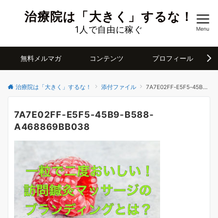
治療院は「大きく」するな！
1人で自由に稼ぐ
Menu
無料メルマガ
コンテンツ
プロフィール
治療院は「大きく」するな！
添付ファイル
7A7E02FF-E5F5-45B9-B588-A468869BB038
7A7E02FF-E5F5-45B9-B588-
A468869BB038